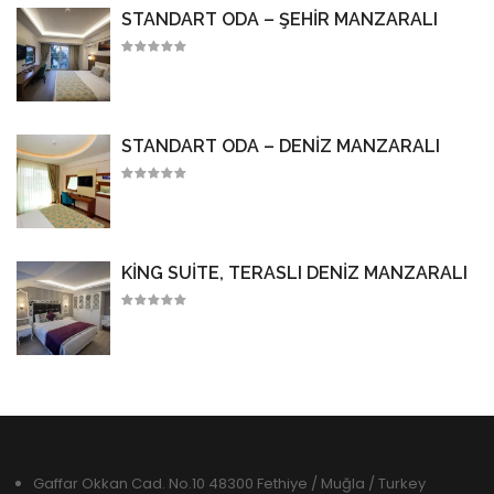
STANDART ODA – ŞEHIR MANZARALI
STANDART ODA – DENIZ MANZARALI
KING SUITE, TERASLI DENIZ MANZARALI
Gaffar Okkan Cad. No.10 48300 Fethiye / Muğla / Turkey