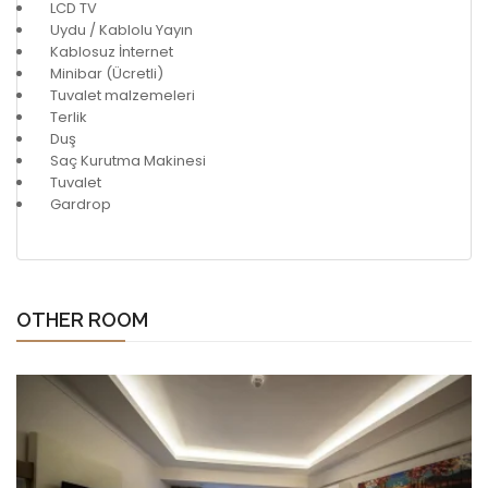
LCD TV
Uydu / Kablolu Yayın
Kablosuz İnternet
Minibar (Ücretli)
Tuvalet malzemeleri
Terlik
Duş
Saç Kurutma Makinesi
Tuvalet
Gardrop
OTHER ROOM