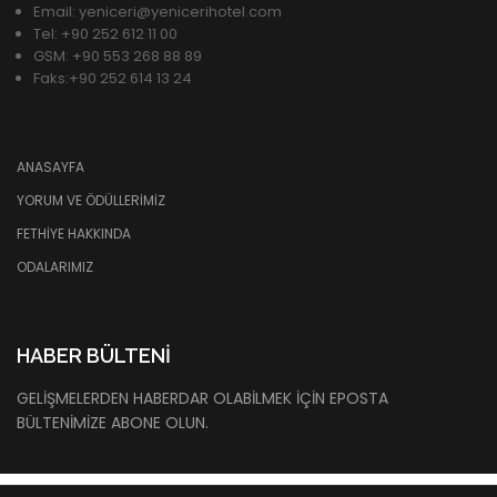
Email: yeniceri@yenicerihotel.com
Tel: +90 252 612 11 00
GSM: +90 553 268 88 89
Faks:+90 252 614 13 24
ANASAYFA
YORUM VE ÖDÜLLERIMIZ
FETHIYE HAKKINDA
ODALARIMIZ
HABER BÜLTENI
GELIŞMELERDEN HABERDAR OLABILMEK IÇIN EPOSTA
BÜLTENIMIZE ABONE OLUN.